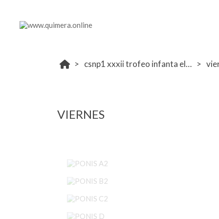
csnp1 xxxii trofeo infanta elena 2026 1-3 mayo
vie
VIERNES
PONIS A2
PONIS B2
PONIS C2
PONIS D