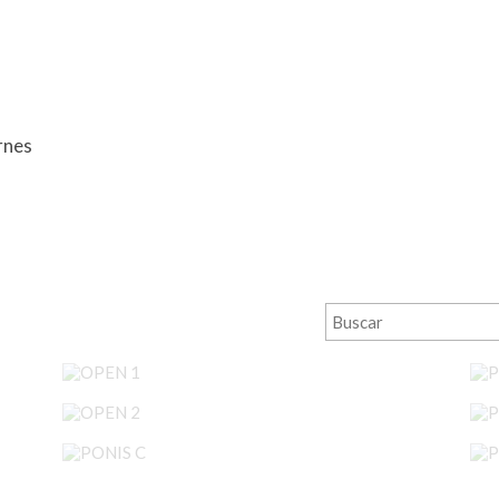
rnes
OPEN 1
OPEN 2
PONIS C