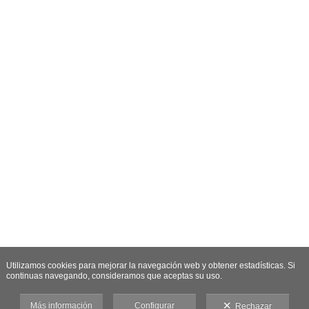
Utilizamos cookies para mejorar la navegación web y obtener estadísticas. Si
continuas navegando, consideramos que aceptas su uso.
Más información
Configurar
Rechazar