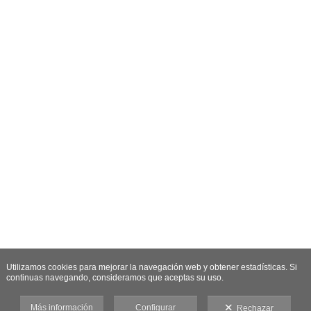
Utilizamos cookies para mejorar la navegación web y obtener estadísticas. Si
continuas navegando, consideramos que aceptas su uso.
Más información
Configurar
Rechazar