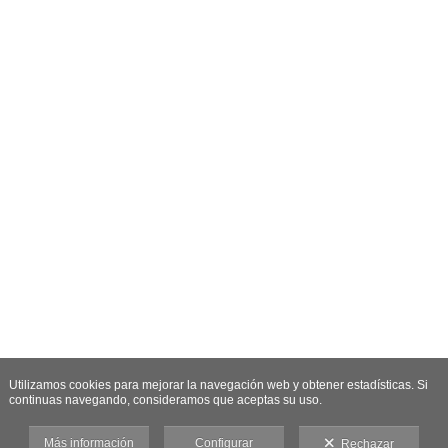
Utilizamos cookies para mejorar la navegación web y obtener estadísticas. Si
continuas navegando, consideramos que aceptas su uso.
Más información
Configurar
Rechazar