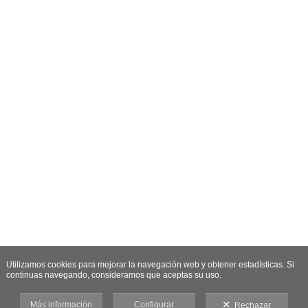
Utilizamos cookies para mejorar la navegación web y obtener estadísticas. Si
continuas navegando, consideramos que aceptas su uso.
Más información
Configurar
Rechazar