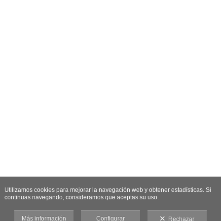
Utilizamos cookies para mejorar la navegación web y obtener estadísticas. Si
continuas navegando, consideramos que aceptas su uso.
Más información
Configurar
Rechazar