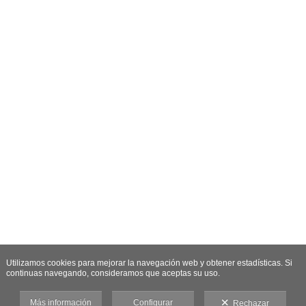
Utilizamos cookies para mejorar la navegación web y obtener estadísticas. Si
continuas navegando, consideramos que aceptas su uso.
Más información
Configurar
Rechazar