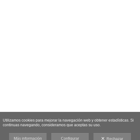
Utilizamos cookies para mejorar la navegación web y obtener estadísticas. Si
continuas navegando, consideramos que aceptas su uso.
Más información
Configurar
Rechazar