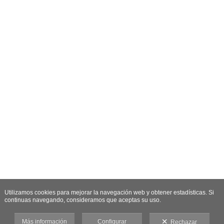
Utilizamos cookies para mejorar la navegación web y obtener estadísticas. Si
continuas navegando, consideramos que aceptas su uso.
Más información
Configurar
Rechazar