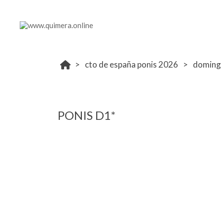
cto de españa ponis 2026
domin
PONIS D1*