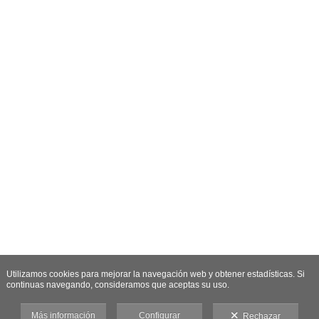
Utilizamos cookies para mejorar la navegación web y obtener estadísticas. Si
continuas navegando, consideramos que aceptas su uso.
Más información
Configurar
Rechazar