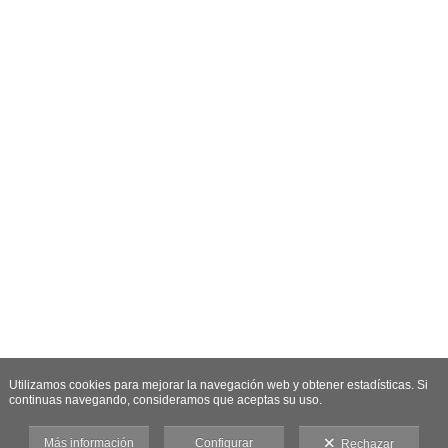
Utilizamos cookies para mejorar la navegación web y obtener estadísticas. Si
continuas navegando, consideramos que aceptas su uso.
Más información
Configurar
Rechazar