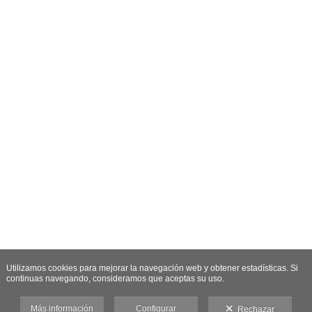
Utilizamos cookies para mejorar la navegación web y obtener estadísticas. Si
continuas navegando, consideramos que aceptas su uso.
Más información
Configurar
Rechazar