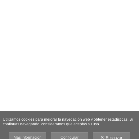
Utilizamos cookies para mejorar la navegación web y obtener estadísticas. Si
continuas navegando, consideramos que aceptas su uso.
Más información
Configurar
Rechazar