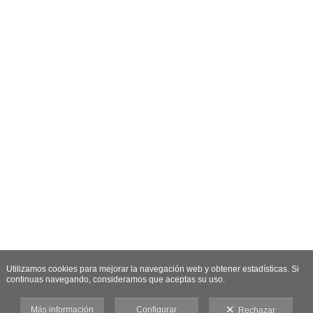
Utilizamos cookies para mejorar la navegación web y obtener estadísticas. Si
continuas navegando, consideramos que aceptas su uso.
Más información
Configurar
Rechazar