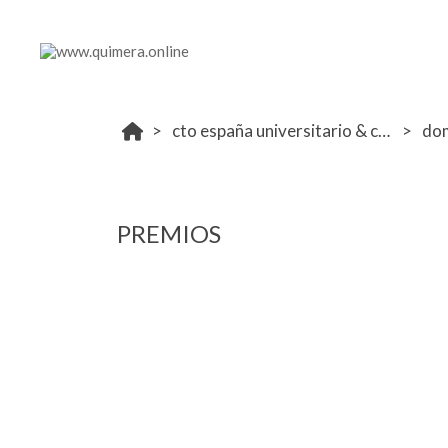
cto españa universitario & csa ucjc 3-6 abril
do
PREMIOS