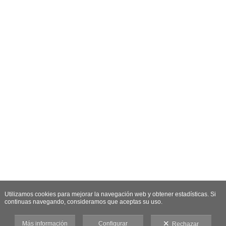
Utilizamos cookies para mejorar la navegación web y obtener estadísticas. Si
continuas navegando, consideramos que aceptas su uso.
Más información
Configurar
Rechazar