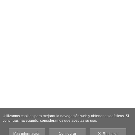
Utilizamos cookies para mejorar la navegación web y obtener estadísticas. Si
continuas navegando, consideramos que aceptas su uso.
Más información
Configurar
Rechazar