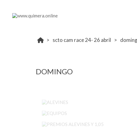
scto cam race 24- 26 abril
domin
DOMINGO
ALEVINES
EQUIPOS
PREMIOS ALEVINES Y 1,05