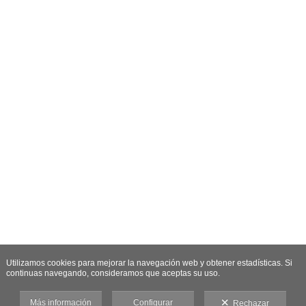
Utilizamos cookies para mejorar la navegación web y obtener estadísticas. Si
continuas navegando, consideramos que aceptas su uso.
Más información
Configurar
Rechazar