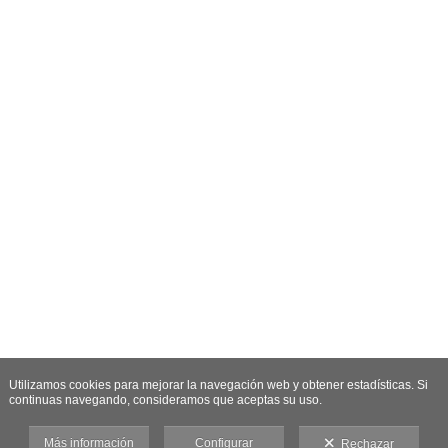
Utilizamos cookies para mejorar la navegación web y obtener estadísticas. Si
continuas navegando, consideramos que aceptas su uso.
Más información
Configurar
Rechazar