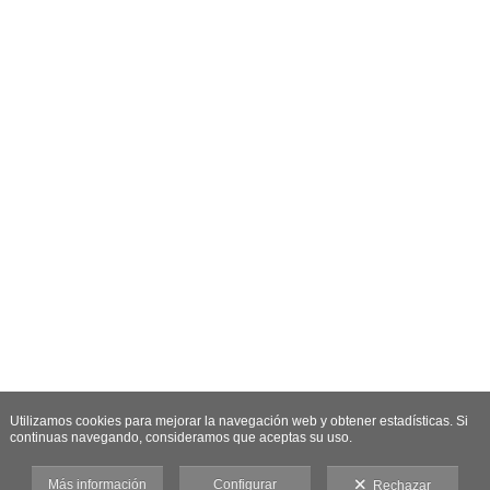
Utilizamos cookies para mejorar la navegación web y obtener estadísticas. Si
continuas navegando, consideramos que aceptas su uso.
Más información
Configurar
Rechazar