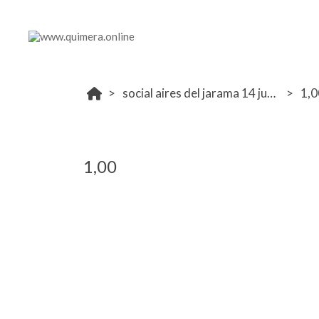
social aires del jarama 14 junio
1,0
1,00