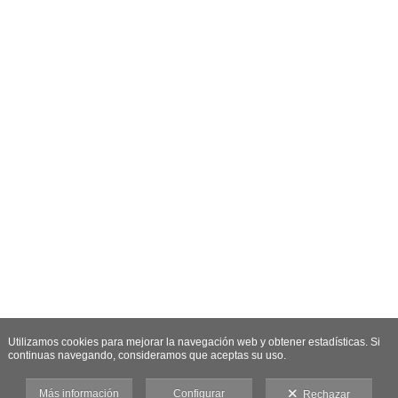
Utilizamos cookies para mejorar la navegación web y obtener estadísticas. Si
continuas navegando, consideramos que aceptas su uso.
Más información
Configurar
Rechazar