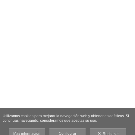
Utilizamos cookies para mejorar la navegación web y obtener estadísticas. Si
continuas navegando, consideramos que aceptas su uso.
Más información
Configurar
Rechazar