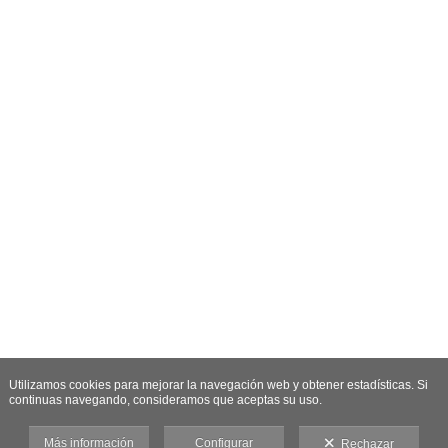
Utilizamos cookies para mejorar la navegación web y obtener estadísticas. Si
continuas navegando, consideramos que aceptas su uso.
Más información
Configurar
Rechazar