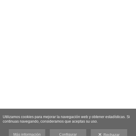
Utilizamos cookies para mejorar la navegación web y obtener estadísticas. Si
continuas navegando, consideramos que aceptas su uso.
Más información
Configurar
Rechazar