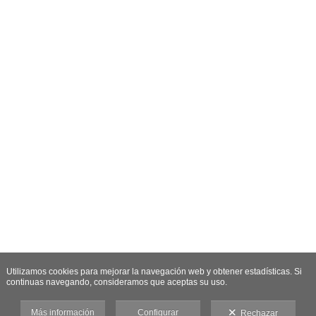
Utilizamos cookies para mejorar la navegación web y obtener estadísticas. Si
continuas navegando, consideramos que aceptas su uso.
Más información
Configurar
Rechazar