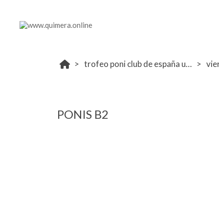
trofeo poni club de españa ucjc 6-8 diciembre
vie
PONIS B2