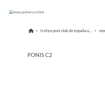
trofeo poni club de españa ucjc 6-8 diciembre
vie
PONIS C2