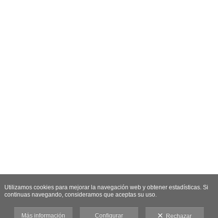
Utilizamos cookies para mejorar la navegación web y obtener estadísticas. Si
continuas navegando, consideramos que aceptas su uso.
Más información
Configurar
Rechazar