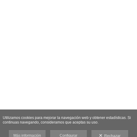
Utilizamos cookies para mejorar la navegación web y obtener estadísticas. Si
continuas navegando, consideramos que aceptas su uso.
Más información
Configurar
Rechazar