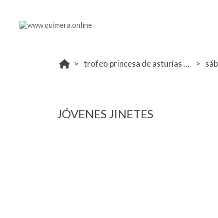
trofeo princesa de asturias 2023, 27-29 oct ucjc
sá
JÓVENES JINETES