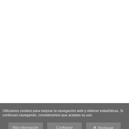
Utilizamos cookies para mejorar la navegación web y obtener estadísticas. Si
continuas navegando, consideramos que aceptas su uso.
Más información
Configurar
Rechazar