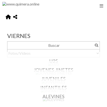
VIERNES
U25
JOVENES JINETES
JUVENILES
INFANTILES
ALEVINES