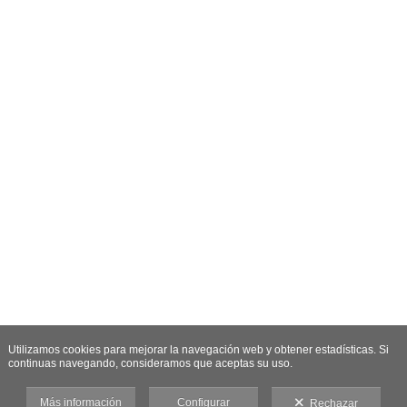
Utilizamos cookies para mejorar la navegación web y obtener estadísticas. Si
continuas navegando, consideramos que aceptas su uso.
Más información
Configurar
Rechazar