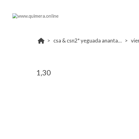
csa & csn2* yeguada anantara 8-10 noviembre
vie
1,30