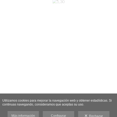
Utilizamos cookies para mejorar la navegación web y obtener estadísticas. Si
continuas navegando, consideramos que aceptas su uso.
Más información
Configurar
Rechazar