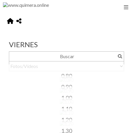
VIERNES
0,80
0,90
1,00
1,10
1,20
1,30