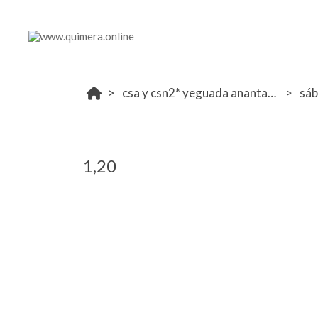
csa y csn2* yeguada anantara 28-30 junio
sá
1,20