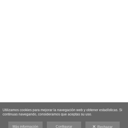
Utilizamos cookies para mejorar la navegación web y obtener estadísticas. Si
continuas navegando, consideramos que aceptas su uso.
Más información
Configurar
Rechazar