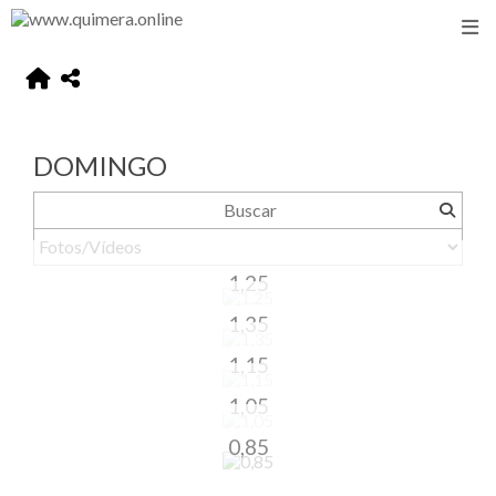
DOMINGO
1,25
1,35
1,15
1,05
0,85