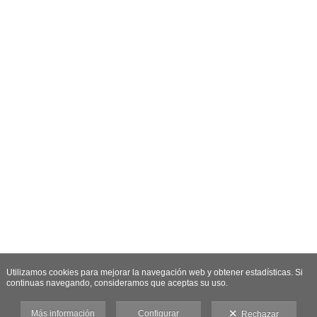
Utilizamos cookies para mejorar la navegación web y obtener estadísticas. Si
continuas navegando, consideramos que aceptas su uso.
Más información
Configurar
Rechazar