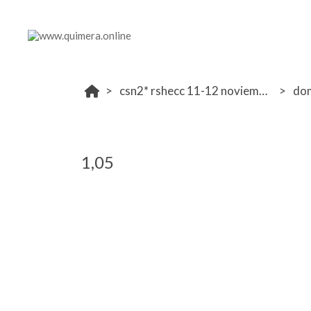
csn2* rshecc 11-12 noviembre
do
1,05