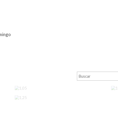
mingo
1,05
1,25