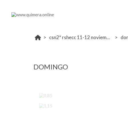
csn2* rshecc 11-12 noviembre
do
DOMINGO
0,85
1,15