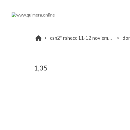
csn2* rshecc 11-12 noviembre
do
1,35