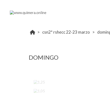
csn2* rshecc 22-23 marzo
domin
DOMINGO
1,25
1,05