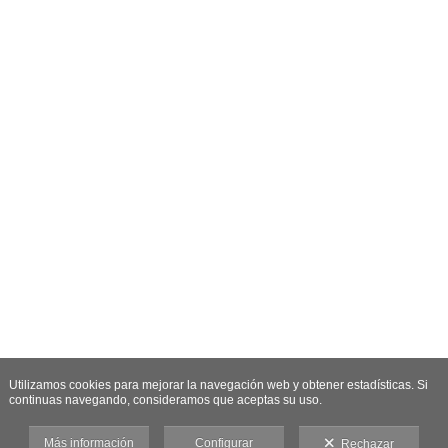
Utilizamos cookies para mejorar la navegación web y obtener estadísticas. Si
continuas navegando, consideramos que aceptas su uso.
Más información
Configurar
Rechazar