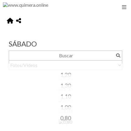
SÁBADO
1,20
1,30
1,10
1,00
0,80