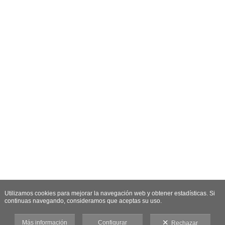
Utilizamos cookies para mejorar la navegación web y obtener estadísticas. Si
continuas navegando, consideramos que aceptas su uso.
Más información
Configurar
Rechazar