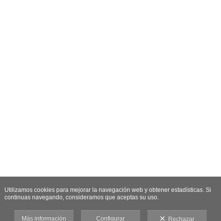
Utilizamos cookies para mejorar la navegación web y obtener estadísticas. Si
continuas navegando, consideramos que aceptas su uso.
Más información
Configurar
Rechazar