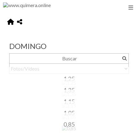
DOMINGO
1,25
1,35
1,15
1,05
0,85