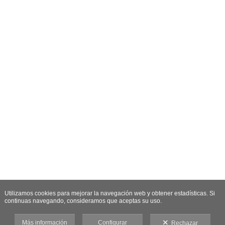
Utilizamos cookies para mejorar la navegación web y obtener estadísticas. Si
continuas navegando, consideramos que aceptas su uso.
Más información
Configurar
Rechazar