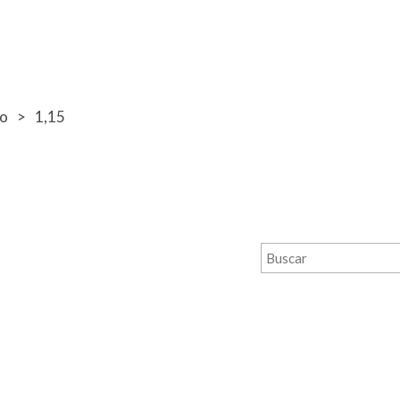
o
1,15