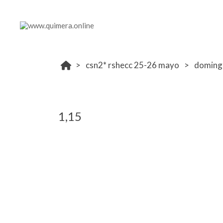
csn2* rshecc 25-26 mayo
doming
1,15