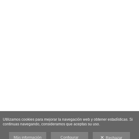
Utilizamos cookies para mejorar la navegación web y obtener estadísticas. Si
continuas navegando, consideramos que aceptas su uso.
Más información
Configurar
Rechazar